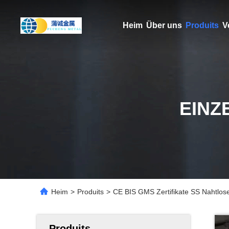
Heim
Über uns
Produits
V
EINZ
Heim
>
Produits
>
CE BIS GMS Zertifikate SS Nahtl
Produits