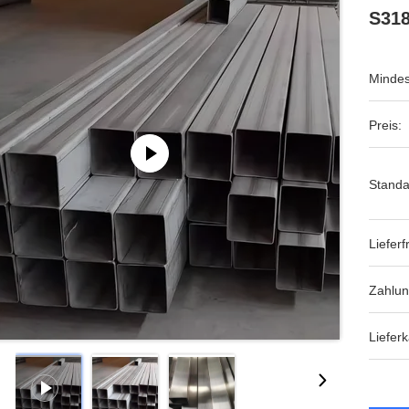
S31
Mindes
Preis:
Standa
Lieferfr
Zahlu
Lieferk