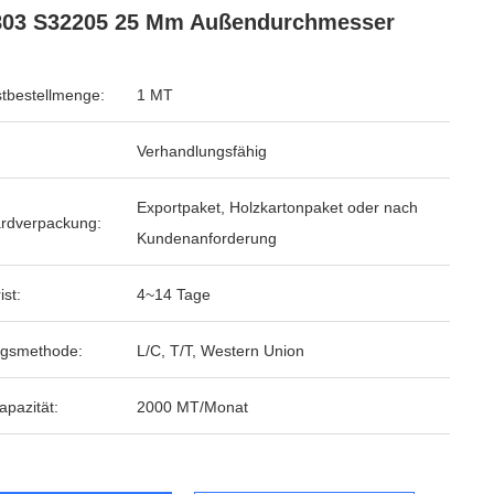
803 S32205 25 Mm Außendurchmesser
tbestellmenge:
1 MT
Verhandlungsfähig
Exportpaket, Holzkartonpaket oder nach
rdverpackung:
Kundenanforderung
ist:
4~14 Tage
ngsmethode:
L/C, T/T, Western Union
apazität:
2000 MT/Monat