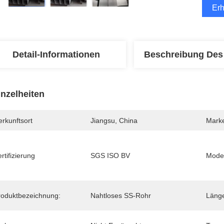
Erh
Detail-Informationen
Beschreibung Des
inzelheiten
rkunftsort
Jiangsu, China
Mark
rtifizierung
SGS ISO BV
Mode
roduktbezeichnung:
Nahtloses SS-Rohr
Läng