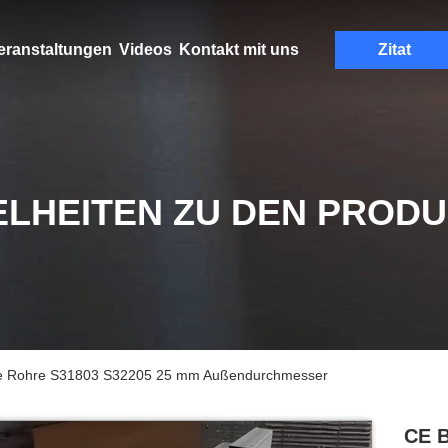
eranstaltungen
Videos
Kontakt mit uns
Zitat
ELHEITEN ZU DEN PROD
ose Rohre S31803 S32205 25 mm Außendurchmesser
CE B