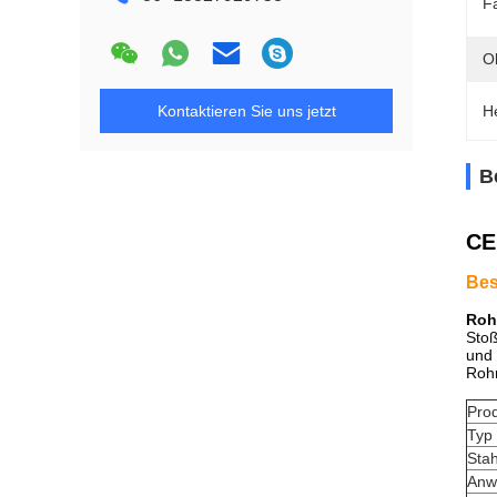
F
O
Kontaktieren Sie uns jetzt
H
B
CE
Bes
Roh
Stoß
und 
Rohr
Pro
Typ
Stah
Anw