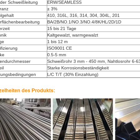
der Schweißleitung
ERW/SEAMLESS
ranz
± 3%
lgehalt
410, 316L, 316, 314, 304, 304L, 201
rflächenbearbeitung
BA/2B/NO.1/NO.3/NO.4/8K/HL/2D/1D
erzeit
15 bis 21 Tage
hnik
Kaltgewalzt, warmgewalzt
ge
1 bis 12 m
ifizierung
ISO9001 CE
rke
0.5-5 mm
endurchmesser
Schweißrohr 3 mm - 450 mm, Nahtlosrohr 6-
eil
Starke Korrosionsbeständigkeit
lungsbedingungen
L/C T/T (30% Einzahlung)
zelheiten des Produkts: