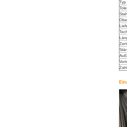
Typ 
Tole
Stah
Obe
Lief
Tec
Län
Zert
Stä
Auß
Vort
Zah
Ein