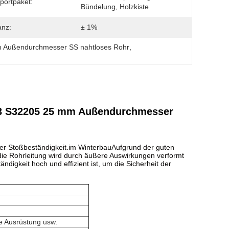
portpaket:
Bündelung, Holzkiste
anz:
± 1%
 Außendurchmesser SS nahtloses Rohr
, 
803 S32205 25 mm Außendurchmesser
nder Stoßbeständigkeit.im WinterbauAufgrund der guten
n, die Rohrleitung wird durch äußere Auswirkungen verformt
ndigkeit hoch und effizient ist, um die Sicherheit der
e Ausrüstung usw.