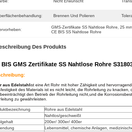
arbe:
Nicht Erwünscht
Trans
berflächenbehandlung:
Brennen Und Polieren
Toler
GMS-Zertifikate SS Nahtlose Rohre
, 
25 mm
ervorheben:
CE BIS SS Nahtlose Rohre
eschreibung Des Produkts
 BIS GMS Zertifikate SS Nahtlose Rohre S31
chreibung:
r aus Edelstahl
ist eine Art Rohr mit hoher Zähigkeit und hervorrage
festigkeit des Materials ist es nicht leicht, die Rohrleitung zu knacke
beeinträchtigt den Betrieb der Rohrleitung nicht,und die Korrosionsbestä
leitung zu gewährleisten.
duktbezeichnung
Rohre aus Edelstahl
Nahtlos/geschweißt
lgehalt
200er/ 300er/ 400er
endung
Lebensmittel, chemische Anlagen, medizinisch