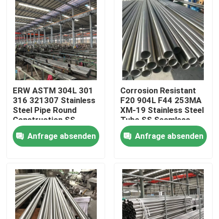
Über uns
Fabrik-Ausflug
Qualitätskontrolle
ERW ASTM 304L 301
Corrosion Resistant
316 321307 Stainless
F20 904L F44 253MA
Steel Pipe Round
XM-19 Stainless Steel
Construction SS
Tube SS Seamless
Treten Sie mit uns in Verbindung
Seamless Pipe
Pipe BA Bright
Anfrage absenden
Anfrage absenden
Brushed Stainless
Annealed
Steel Tube
Nachrichten
Fälle
nahtloses Rohr SS