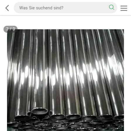
3
/
3