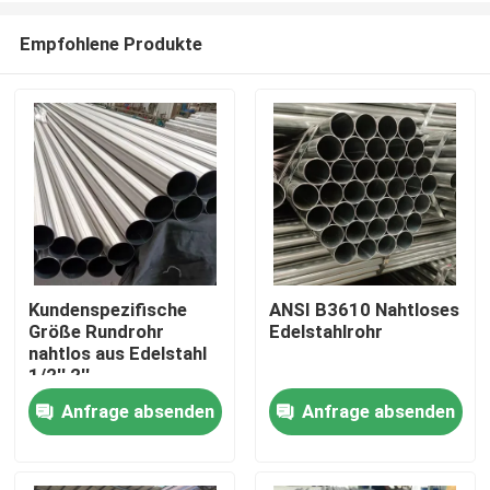
Empfohlene Produkte
Kundenspezifische
ANSI B3610 Nahtloses
Größe Rundrohr
Edelstahlrohr
Haus
nahtlos aus Edelstahl
1/2'' 2''
Anfrage absenden
Anfrage absenden
Produkte
Videos