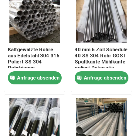
Kaltgewalzte Rohre
40 mm 6 Zoll Schedule
aus Edelstahl 304 316
40 SS 304 Rohr GOST
Poliert SS 304
Spaltkante Mühlkante
Rohrbiegen
poliert Dekorativ
Schweißverarbeitung
Anfrage absenden
Anfrage absenden
Haus
Produkte
Videos