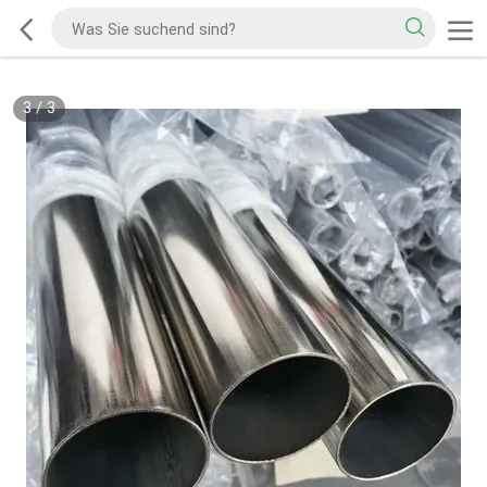
3
/
3