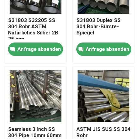
Über uns
S31803 S32205 SS
S31803 Duplex SS
304 Rohr ASTM
304 Rohr-Bürste-
Natürliches Silber 2B
Spiegel
Fabrik-Ausflug
25 mm
Innendurchmesser
Anfrage absenden
Anfrage absenden
Geschweißt
Qualitätskontrolle
Treten Sie mit uns in Verbindung
Nachrichten
Fälle
Seamless 3 Inch SS
ASTM JIS SUS SS 304
304 Pipe 10mm 60mm
Rohr
nahtloses Rohr SS