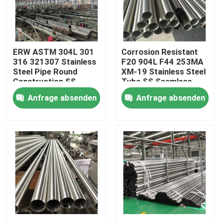
Über uns
ERW ASTM 304L 301
Corrosion Resistant
Fabrik-Ausflug
316 321307 Stainless
F20 904L F44 253MA
Steel Pipe Round
XM-19 Stainless Steel
Construction SS
Tube SS Seamless
Qualitätskontrolle
Seamless Pipe
Pipe BA Bright
Anfrage absenden
Anfrage absenden
Brushed Stainless
Annealed
Steel Tube
Treten Sie mit uns in Verbindung
Nachrichten
Fälle
nahtloses Rohr SS