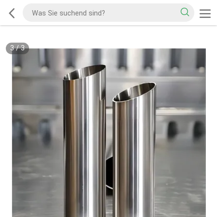
3
/
3