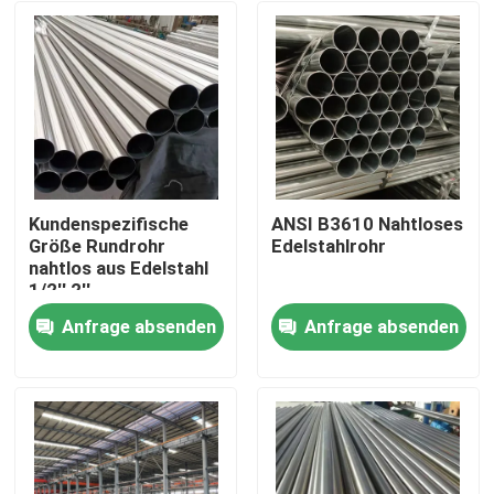
Kundenspezifische
ANSI B3610 Nahtloses
Größe Rundrohr
Edelstahlrohr
nahtlos aus Edelstahl
1/2'' 2''
Anfrage absenden
Anfrage absenden
Haus
Produkte
Videos