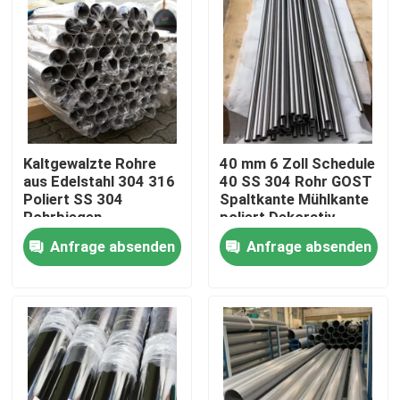
Kaltgewalzte Rohre
40 mm 6 Zoll Schedule
aus Edelstahl 304 316
40 SS 304 Rohr GOST
Poliert SS 304
Spaltkante Mühlkante
Rohrbiegen
poliert Dekorativ
Schweißverarbeitung
Anfrage absenden
Anfrage absenden
Haus
Produkte
Videos