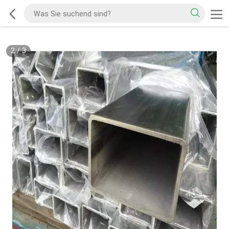
2
/
3