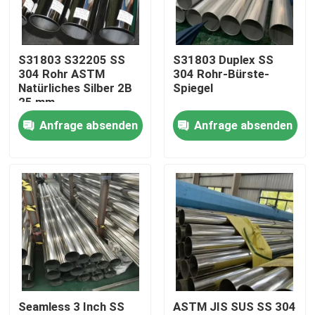
Über uns
S31803 S32205 SS
S31803 Duplex SS
304 Rohr ASTM
304 Rohr-Bürste-
Fabrik-Ausflug
Natürliches Silber 2B
Spiegel
25 mm
Innendurchmesser
Anfrage absenden
Anfrage absenden
Qualitätskontrolle
Geschweißt
Treten Sie mit uns in Verbindung
Nachrichten
Fälle
Seamless 3 Inch SS
ASTM JIS SUS SS 304
nahtloses Rohr SS