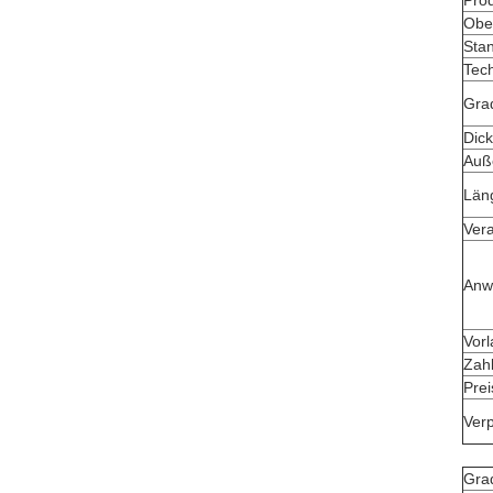
Pro
Obe
Sta
Tec
Gra
Dic
Auß
Län
Vera
Anw
Vorl
Zah
Pre
Ver
Gra