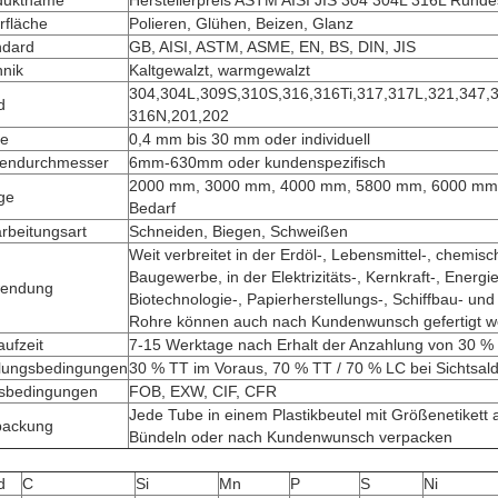
duktname
Herstellerpreis ASTM AISI JIS 304 304L 316L Runde
rfläche
Polieren, Glühen, Beizen, Glanz
ndard
GB, AISI, ASTM, ASME, EN, BS, DIN, JIS
hnik
Kaltgewalzt, warmgewalzt
304,304L,309S,310S,316,316Ti,317,317L,321,347,
d
316N,201,202
ke
0,4 mm bis 30 mm oder individuell
endurchmesser
6mm-630mm oder kundenspezifisch
2000 mm, 3000 mm, 4000 mm, 5800 mm, 6000 mm
ge
Bedarf
rbeitungsart
Schneiden, Biegen, Schweißen
Weit verbreitet in der Erdöl-, Lebensmittel-, chemisc
Baugewerbe, in der Elektrizitäts-, Kernkraft-, Energi
endung
Biotechnologie-, Papierherstellungs-, Schiffbau- und
Rohre können auch nach Kundenwunsch gefertigt w
aufzeit
7-15 Werktage nach Erhalt der Anzahlung von 30 %
lungsbedingungen
30 % TT im Voraus, 70 % TT / 70 % LC bei Sichtsal
isbedingungen
FOB, EXW, CIF, CFR
Jede Tube in einem Plastikbeutel mit Größenetikett 
packung
Bündeln oder nach Kundenwunsch verpacken
d
C
Si
Mn
P
S
Ni