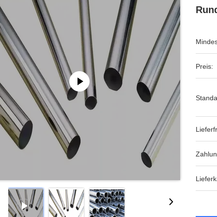
Rund
Mindes
Preis:
Standa
Lieferfr
Zahlu
Lieferk