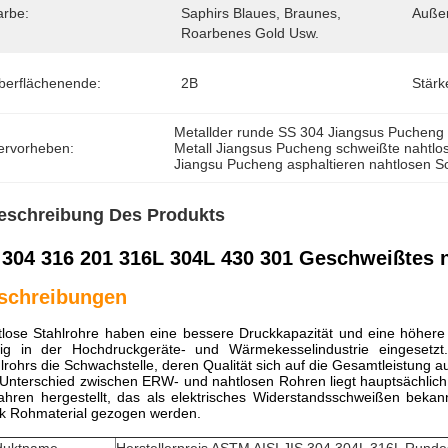
arbe:
Saphirs Blaues, Braunes, 
Auße
Roarbenes Gold Usw.
berflächenende:
2B
Stärk
Metallder runde SS 304 Jiangsus Pucheng
ervorheben:
Metall Jiangsus Pucheng schweißte nahtlo
Jiangsu Pucheng asphaltieren nahtlosen S
eschreibung Des Produkts
 304 316 201 316L 304L 430 301 Geschweißtes 
schreibungen
lose Stahlrohre haben eine bessere Druckkapazität und eine höhere
fig in der Hochdruckgeräte- und Wärmekesselindustrie eingesetz
lrohrs die Schwachstelle, deren Qualität sich auf die Gesamtleistung au
Unterschied zwischen ERW- und nahtlosen Rohren liegt hauptsächlich
ahren hergestellt, das als elektrisches Widerstandsschweißen beka
k Rohmaterial gezogen werden.