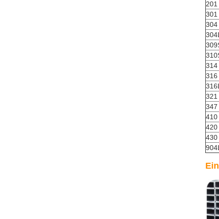
201
301
304
304
309
310
314
316
316
321
347
410
420
430
904
Ein