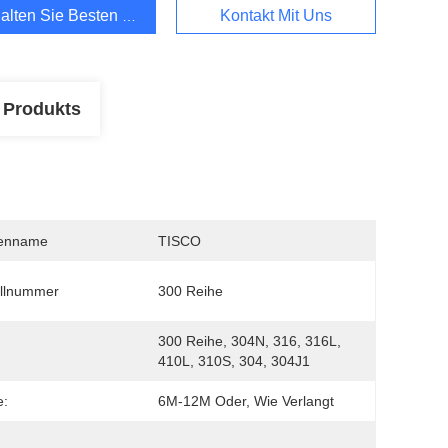
alten Sie Besten Preis
Kontakt Mit Uns
 Produkts
enname
TISCO
llnummer
300 Reihe
300 Reihe, 304N, 316, 316L, 
410L, 310S, 304, 304J1
e:
6M-12M Oder, Wie Verlangt