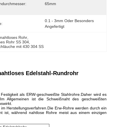
ndurchmesser:
65mm
0.1 - 3mm Oder Besonders 
e:
Angefertigt
 nahtloses Rohr
, 
ses Rohr SS 304
, 
chläuche mit 430 304 SS
nahtloses Edelstahl-Rundrohr
 Festigkeit als ERW-geschweißte Stahlrohre.Daher wird es
t.Im Allgemeinen ist die Schweißnaht des geschweißten
swirkt.
 im Herstellungsverfahren.Die Erw-Rohre werden durch ein
nnt ist, während nahtlose Rohre meist aus einem einzigen