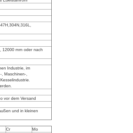
s Edelstahlrohr
347H,304N,316L,
, 12000 mm oder nach
hen Industrie, im
e-, Maschinen-,
 Kesselindustrie.
erden.
do vor dem Versand
außen und in kleinen
Cr
Mo