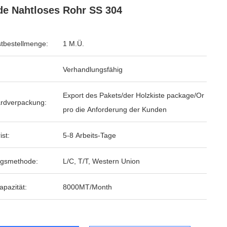
e Nahtloses Rohr SS 304
tbestellmenge:
1 M.Ü.
Verhandlungsfähig
Export des Pakets/der Holzkiste package/Or
rdverpackung:
pro die Anforderung der Kunden
ist:
5-8 Arbeits-Tage
ngsmethode:
L/C, T/T, Western Union
apazität:
8000MT/Month