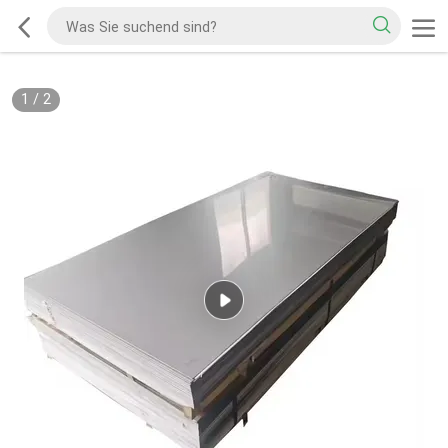
1
/
2