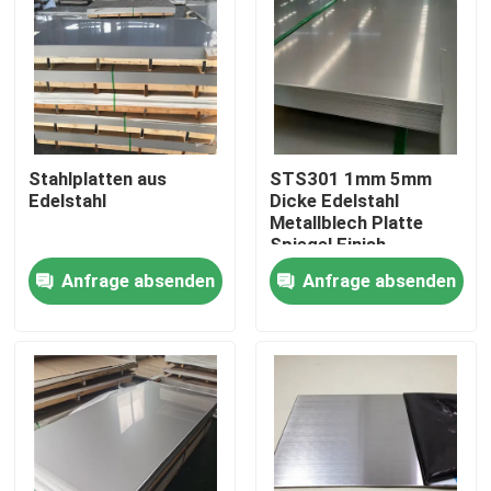
Stahlplatten aus
STS301 1mm 5mm
Edelstahl
Dicke Edelstahl
Metallblech Platte
Spiegel Finish
Kaltwalzen Polieren
Anfrage absenden
Anfrage absenden
Verschleißfestigkeit
Haus
Produkte
Videos