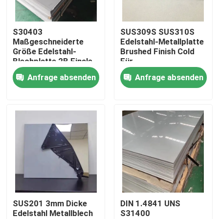
Über uns
S30403
SUS309S SUS310S
Maßgeschneiderte
Edelstahl-Metallplatte
Größe Edelstahl-
Brushed Finish Cold
Fabrik-Ausflug
Blechplatte 2B Finale
Für
Kaltwalzpolierung für
Gebäudestrukturen
Anfrage absenden
Anfrage absenden
Haushaltsgeräte
Qualitätskontrolle
Treten Sie mit uns in Verbindung
Nachrichten
Fälle
SUS201 3mm Dicke
DIN 1.4841 UNS
Edelstahl Metallblech
S31400
nahtloses Rohr SS