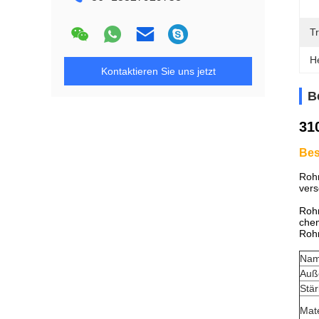
T
H
Kontaktieren Sie uns jetzt
B
31
Bes
Rohr
vers
Rohr
chem
Roh
Nam
Auß
Stär
Mate