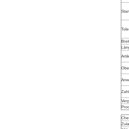
Sta
Tole
Brei
Län
Arti
Ober
Anw
Zah
Ver
Prod
Che
Zul