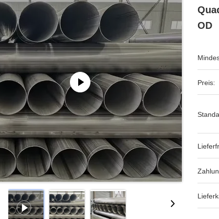
Quad
OD
Mindes
Preis:
Standa
Lieferfr
Zahlu
Lieferk