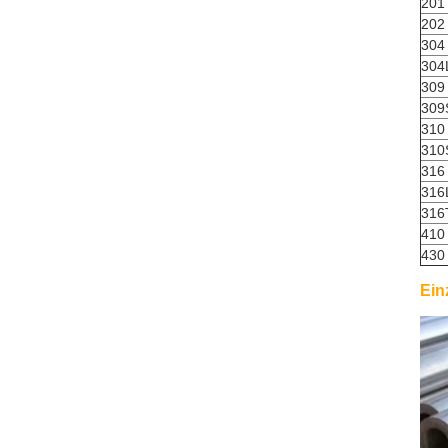
201
202
304
304
309
309
310
310
316
316
316
410
430
Ein