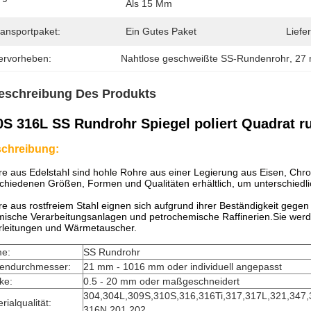
Als 15 Mm
ransportpaket:
Ein Gutes Paket
Liefer
ervorheben:
Nahtlose geschweißte SS-Rundenrohr
, 
27
eschreibung Des Produkts
0S 316L SS Rundrohr Spiegel poliert Quadrat 
chreibung:
e aus Edelstahl sind hohle Rohre aus einer Legierung aus Eisen, Ch
chiedenen Größen, Formen und Qualitäten erhältlich, um unterschied
e aus rostfreiem Stahl eignen sich aufgrund ihrer Beständigkeit geg
ische Verarbeitungsanlagen und petrochemische Raffinerien.Sie werd
rleitungen und Wärmetauscher.
e:
SS Rundrohr
endurchmesser:
21 mm - 1016 mm oder individuell angepasst
ke:
0.5 - 20 mm oder maßgeschneidert
304,304L,309S,310S,316,316Ti,317,317L,321,347
rialqualität:
316N,201,202