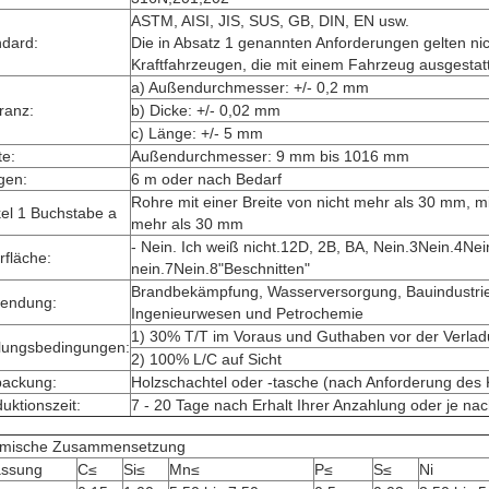
ASTM, AISI, JIS, SUS, GB, DIN, EN usw.
ndard:
Die in Absatz 1 genannten Anforderungen gelten nic
Kraftfahrzeugen, die mit einem Fahrzeug ausgestatt
a) Außendurchmesser: +/- 0,2 mm
ranz:
b) Dicke: +/- 0,02 mm
c) Länge: +/- 5 mm
te:
Außendurchmesser: 9 mm bis 1016 mm
gen:
6 m oder nach Bedarf
Rohre mit einer Breite von nicht mehr als 30 mm, mit
kel 1 Buchstabe a
mehr als 30 mm
- Nein. Ich weiß nicht.12D, 2B, BA, Nein.3Nein.4N
fläche:
nein.7Nein.8"Beschnitten"
Brandbekämpfung, Wasserversorgung, Bauindustrie,
endung:
Ingenieurwesen und Petrochemie
1) 30% T/T im Voraus und Guthaben vor der Verla
lungsbedingungen:
2) 100% L/C auf Sicht
packung:
Holzschachtel oder -tasche (nach Anforderung des
uktionszeit:
7 - 20 Tage nach Erhalt Ihrer Anzahlung oder je n
mische Zusammensetzung
assung
C≤
Si≤
Mn≤
P≤
S≤
Ni