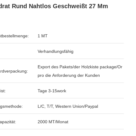
rat Rund Nahtlos Geschweißt 27 Mm
tbestellmenge:
1 MT
Verhandlungsfähig
Export des Pakets/der Holzkiste package/Or
rdverpackung:
pro die Anforderung der Kunden
ist:
Tage 3-15work
ngsmethode:
L/C, T/T, Western Union/Paypal
apazität:
2000 MT/Monat