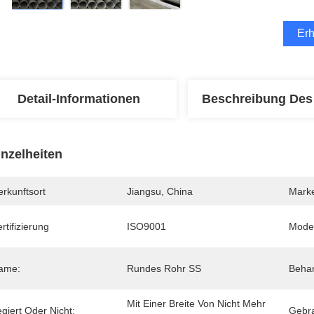
Erh
Detail-Informationen
Beschreibung Des
inzelheiten
rkunftsort
Jiangsu, China
Mark
rtifizierung
ISO9001
Mode
ame:
Rundes Rohr SS
Beha
Mit Einer Breite Von Nicht Mehr 
giert Oder Nicht:
Gebr