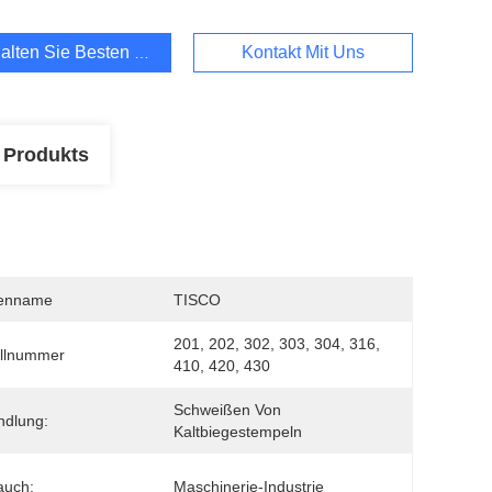
alten Sie Besten Preis
Kontakt Mit Uns
 Produkts
enname
TISCO
201, 202, 302, 303, 304, 316, 
llnummer
410, 420, 430
Schweißen Von 
ndlung:
Kaltbiegestempeln
auch:
Maschinerie-Industrie