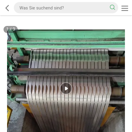
2
/
3