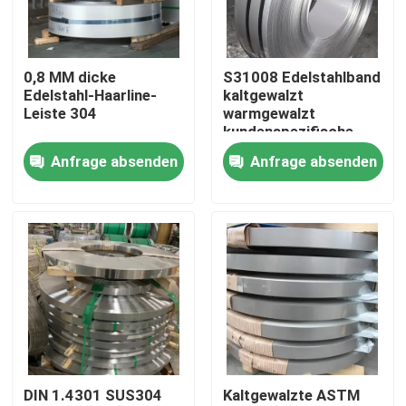
Über uns
0,8 MM dicke
S31008 Edelstahlband
Edelstahl-Haarline-
kaltgewalzt
Fabrik-Ausflug
Leiste 304
warmgewalzt
kundenspezifische
Größe 8K 4K
Anfrage absenden
Anfrage absenden
Qualitätskontrolle
Oberflächenverschleißfest
Treten Sie mit uns in Verbindung
Nachrichten
Fälle
DIN 1.4301 SUS304
Kaltgewalzte ASTM
nahtloses Rohr SS