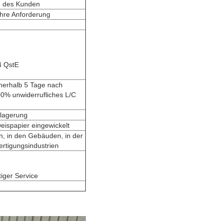
g des Kunden
hre Anforderung
 QstE
nerhalb 5 Tage nach
00% unwiderrufliches L/C
blagerung
eispapier eingewickelt
en, in den Gebäuden, in der
ertigungsindustrien
tiger Service