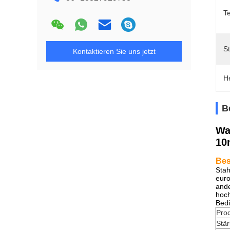
Te
St
Kontaktieren Sie uns jetzt
H
B
Wa
10
Bes
Stah
eur
ande
hoch
Bedi
Pro
Stä