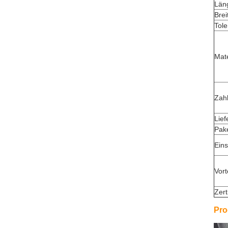
Län
Brei
Tole
Mate
Zah
Lief
Pak
Eins
Vort
Zert
Pro