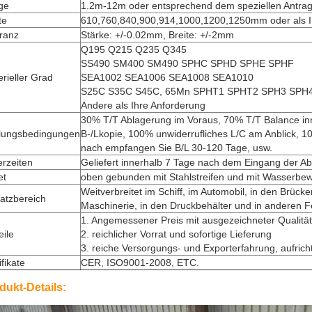
ge
1.2m-12m oder entsprechend dem speziellen Antra
te
610,760,840,900,914,1000,1200,1250mm oder als I
ranz
Stärke: +/-0.02mm, Breite: +/-2mm
Q195 Q215 Q235 Q345
SS490 SM400 SM490 SPHC SPHD SPHE SPHF
rieller Grad
SEA1002 SEA1006 SEA1008 SEA1010
S25C S35C S45C, 65Mn SPHT1 SPHT2 SPH3 SPH4
Andere als Ihre Anforderung
30% T/T Ablagerung im Voraus, 70% T/T Balance in
lungsbedingungen
B-/Lkopie, 100% unwiderrufliches L/C am Anblick, 1
nach empfangen Sie B/L 30-120 Tage, usw.
erzeiten
Geliefert innerhalb 7 Tage nach dem Eingang der A
et
oben gebunden mit Stahlstreifen und mit Wasserbew
Weitverbreitet im Schiff, im Automobil, in den Brück
atzbereich
Maschinerie, in den Druckbehälter und in anderen F
1. Angemessener Preis mit ausgezeichneter Qualität
eile
2. reichlicher Vorrat und sofortige Lieferung
3. reiche Versorgungs- und Exporterfahrung, aufrich
ifikate
CER, ISO9001-2008, ETC.
dukt-Details: