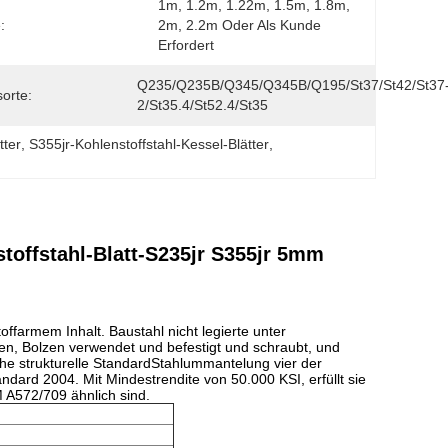
1m, 1.2m, 1.22m, 1.5m, 1.8m, 
:
2m, 2.2m Oder Als Kunde 
Erfordert
Q235/Q235B/Q345/Q345B/Q195/St37/St42/St37
sorte:
2/St35.4/St52.4/St35
tter
, 
S355jr-Kohlenstoffstahl-Kessel-Blätter
, 
offstahl-Blatt-S235jr S355jr 5mm
toffarmem Inhalt. Baustahl nicht legierte unter
ßen, Bolzen verwendet und befestigt und schraubt, und
che
strukturelle StandardStahlummantelung vier der
ndard 2004. Mit Mindestrendite von 50.000 KSI, erfüllt sie
 A572/709 ähnlich sind.