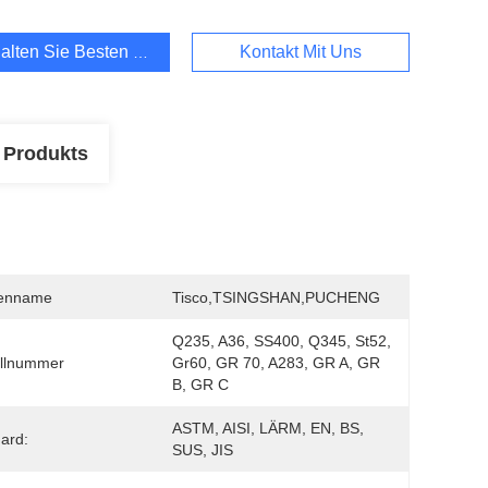
alten Sie Besten Preis
Kontakt Mit Uns
 Produkts
enname
Tisco,TSINGSHAN,PUCHENG
Q235, A36, SS400, Q345, St52, 
llnummer
Gr60, GR 70, A283, GR A, GR 
B, GR C
ASTM, AISI, LÄRM, EN, BS, 
ard:
SUS, JIS