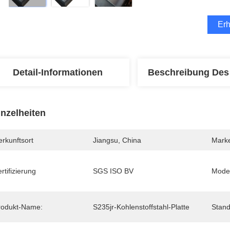
Erh
Detail-Informationen
Beschreibung Des
inzelheiten
rkunftsort
Jiangsu, China
Mark
rtifizierung
SGS ISO BV
Mode
rodukt-Name:
S235jr-Kohlenstoffstahl-Platte
Stand