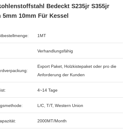
ohlenstoffstahl Bedeckt S235jr S355jr
 5mm 10mm Für Kessel
tbestellmenge:
1MT
Verhandlungsfähig
Export Paket, Holzkistepaket oder pro die
rdverpackung:
Anforderung der Kunden
ist:
4~14 Tage
ngsmethode:
L/C, T/T, Western Union
apazität:
2000MT/Month