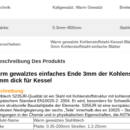
chnik:
Kaltgewalzt, Warm Gewalzt
Breite
ärke:
0.3mm~800mm
Stahl
Warm gewalzte Kohlenstoffstahl-Kessel-Blä
ervorheben:
3mm Kohlenstoffstahl-einfache Blätter
eschreibung Des Produkts
rm gewalztes einfaches Ende 3mm der Kohlenst
mm dick für Kessel
chreibung:
lblech S235JR-Qualität ist ein Stahl mit Kohlenstoffstruktur mit kohlens
opäischem Standard
EN10025-2
: 2004. Er wird, besonders für Schwei
re strukturelle Baustahlplatte der Elemente. S355JR ist eine
europäis
festen Niedriglegierung der sechs „Teile“ innerhalb des
en 10025
– Sta
ngungen in der Chemie und in physikalischen Eigenschaften, die ASTM
dukt-Name
Warm gewalztes Stahlblech
rke
Platte: 0.35-200mm Streifen: 1.2-25mm