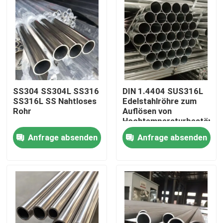
SS304 SS304L SS316
DIN 1.4404 SUS316L
SS316L SS Nahtloses
Edelstahlröhre zum
Rohr
Auflösen von
Hochtemperaturbeständig
für mechanische
Anfrage absenden
Anfrage absenden
Instrumente
Haus
Produkte
Videos