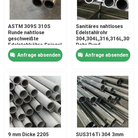
Über uns
ASTM 309S 310S
Sanitäres nahtloses
Runde nahtlose
Edelstahlrohr
Fabrik-Ausflug
geschweißte
304,304L,316,316L,309S
Edelstahlröhre Spiegel
Rohr Rund
Finish poliert
geschweißte Rohre
Anfrage absenden
Anfrage absenden
Qualitätskontrolle
Ästhetische
Anziehungskraft
Treten Sie mit uns in Verbindung
Nachrichten
Fälle
9 mm Dicke 2205
SUS316Ti 304 3mm
nahtloses Rohr SS