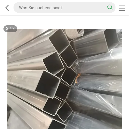
3
/
3