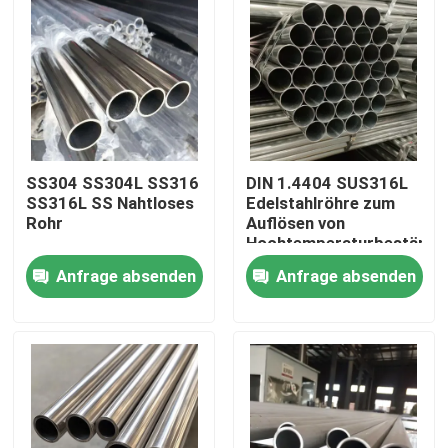
SS304 SS304L SS316
DIN 1.4404 SUS316L
SS316L SS Nahtloses
Edelstahlröhre zum
Rohr
Auflösen von
Hochtemperaturbeständig
für mechanische
Anfrage absenden
Anfrage absenden
Instrumente
Haus
Produkte
Videos