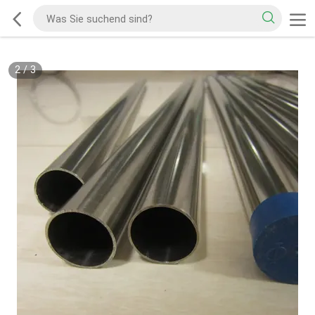
2
/
3