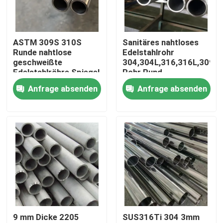
Über uns
ASTM 309S 310S
Sanitäres nahtloses
Runde nahtlose
Edelstahlrohr
Fabrik-Ausflug
geschweißte
304,304L,316,316L,309S
Edelstahlröhre Spiegel
Rohr Rund
Finish poliert
geschweißte Rohre
Anfrage absenden
Anfrage absenden
Qualitätskontrolle
Ästhetische
Anziehungskraft
Treten Sie mit uns in Verbindung
Nachrichten
Fälle
9 mm Dicke 2205
SUS316Ti 304 3mm
nahtloses Rohr SS