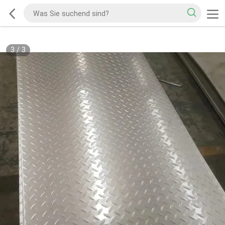
3
/
3