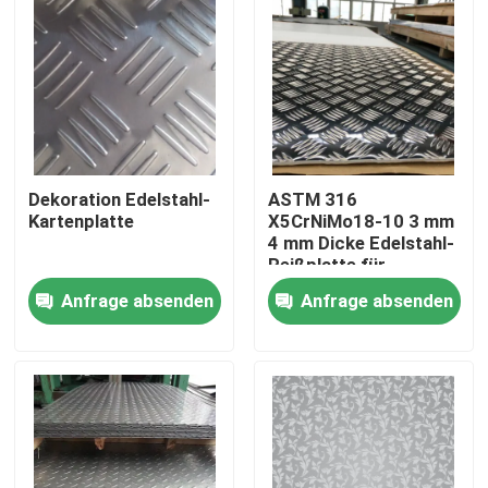
Dekoration Edelstahl-
ASTM 316
Kartenplatte
X5CrNiMo18-10 3 mm
4 mm Dicke Edelstahl-
Reißplatte für
Stufenstufen
Anfrage absenden
Anfrage absenden
Haus
Produkte
Videos