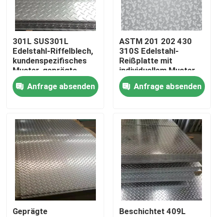
Über uns
301L SUS301L
ASTM 201 202 430
Edelstahl-Riffelblech,
310S Edelstahl-
Fabrik-Ausflug
kundenspezifisches
Reißplatte mit
Muster, geprägte
individuellem Muster
Oberfläche, 5 mm
Edelstahlbleche
Anfrage absenden
Anfrage absenden
Qualitätskontrolle
Dicke
verschleißfest
Treten Sie mit uns in Verbindung
Nachrichten
Fälle
Geprägte
Beschichtet 409L
nahtloses Rohr SS