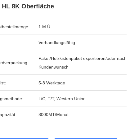
 HL 8K Oberfläche
tbestellmenge:
1 M.Ü.
Verhandlungsfähig
Paket/Holzkistenpaket exportieren/oder nach
rdverpackung:
Kundenwunsch
ist:
5-8 Werktage
ngsmethode:
L/C, T/T, Western Union
apazität:
8000MT/Monat