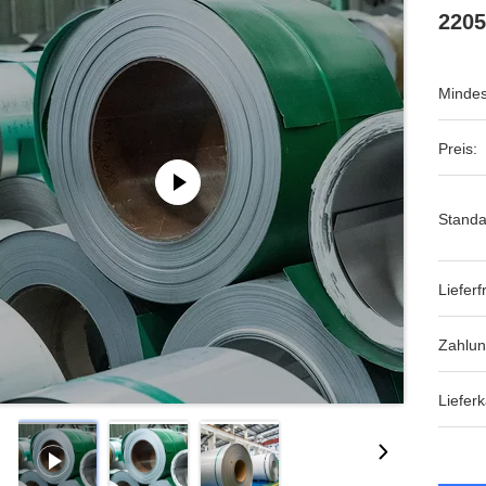
2205
Mindes
Preis:
Standa
Lieferfr
Zahlu
Lieferk