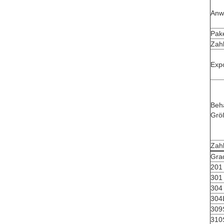
Anw
Pak
Zah
Exp
Behä
Grö
Zah
Gra
201
301
304
304
309
310