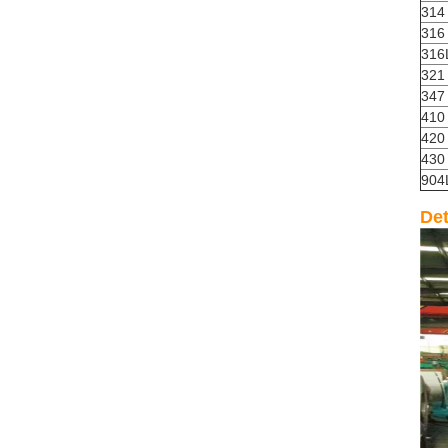
314
316
316
321
347
410
420
430
904
Det