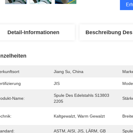
Erh
Detail-Informationen
Beschreibung Des
inzelheiten
rkunftsort
Jiang Su, China
Mark
rtifizierung
JIS
Mode
Spule Des Edelstahls S13803 
rodukt-Name:
Stärk
2205
chnik:
Kaltgewalzt, Warm Gewalzt
Breite
tandard:
ASTM, AISI, JIS, LÄRM, GB
Spule