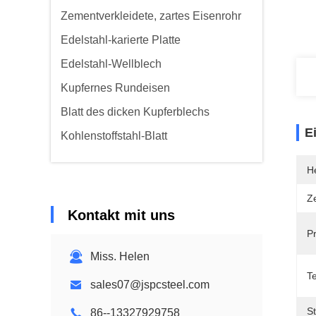
Zementverkleidete, zartes Eisenrohr
Edelstahl-karierte Platte
Edelstahl-Wellblech
Kupfernes Rundeisen
Blatt des dicken Kupferblechs
E
Kohlenstoffstahl-Blatt
He
Ze
Kontakt mit uns
P
Miss. Helen
Te
sales07@jspcsteel.com
S
86--13327929758