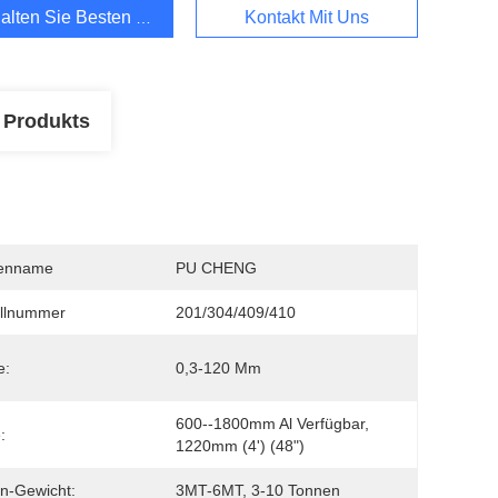
alten Sie Besten Preis
Kontakt Mit Uns
 Produkts
enname
PU CHENG
llnummer
201/304/409/410
e:
0,3-120 Mm
600--1800mm Al Verfügbar, 
:
1220mm (4') (48")
n-Gewicht:
3MT-6MT, 3-10 Tonnen