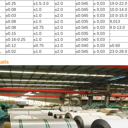
≤0.25
≤1.5-3.0
≤2.0
≤0.045
≤ 0,03
19.0-22.0
≤0.08
≤1.0
≤2.0
≤0.045
≤ 0,03
10.0-14.0
L
≤0.03
≤1.0
≤2.0
≤0.045
≤ 0,03
10.0-15.0
≤0.08
≤1.0
≤2.0
≤0.035
≤ 0,03
9,013
≤0.08
≤0.75
≤2.0
≤0.045
≤ 0,03
9.0-13.0
≤0.15
≤1.0
≤1.0
≤0.035
≤ 0,03
-
≤0.16-0.25
≤1.0
≤1.0
≤0.040
≤ 0,03
-
≤0.12
≤0.75
≤1.0
≤0.040
≤ 0,03
≤0.60
L
≤0.02
≤1.0
≤2.0
≤0.045
≤ 0,03
23.0-28.0
ails