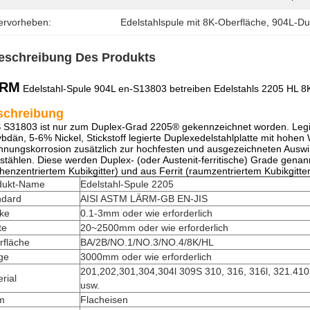
ervorheben:
Edelstahlspule mit 8K-Oberfläche
, 
904L-Du
eschreibung Des Produkts
ÄRM
Edelstahl-Spule 904L en-S13803 betreiben Edelstahls 2205 HL 8
schreibung
 S31803 ist nur zum Duplex-Grad 2205® gekennzeichnet worden. Leg
bdän, 5-6% Nickel, Stickstoff legierte Duplexedelstahlplatte mit hohen 
nungskorrosion zusätzlich zur hochfesten und ausgezeichneten Auswir
stählen. Diese werden Duplex- (oder Austenit-ferritische) Grade genann
chenzentriertem Kubikgitter) und aus Ferrit (raumzentriertem Kubikgitte
dukt-Name
Edelstahl-Spule 2205
ndard
AISI ASTM LÄRM-GB EN-JIS
rke
0.1-3mm oder wie erforderlich
te
20~2500mm oder wie erforderlich
rfläche
BA/2B/NO.1/NO.3/NO.4/8K/HL
ge
3000mm oder wie erforderlich
201,202,301,304,304l 309S 310, 316, 316l, 321.41
rial
usw.
m
Flacheisen