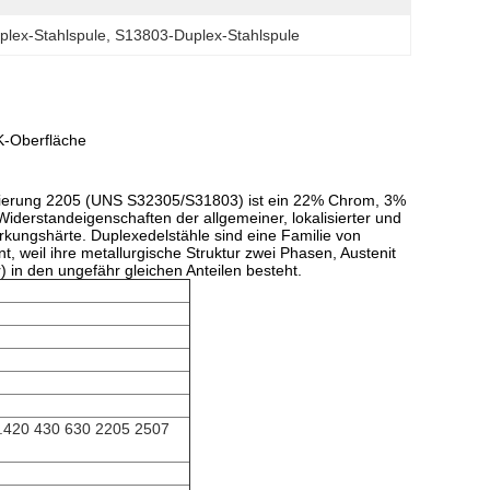
plex-Stahlspule
, 
S13803-Duplex-Stahlspule
K-Oberfläche
ierung 2205 (UNS S32305/S31803) ist ein 22% Chrom, 3%
Widerstandeigenschaften der allgemeiner, lokalisierter und
kungshärte. Duplexedelstähle sind eine Familie von
t, weil ihre metallurgische Struktur zwei Phasen, Austenit
r) in den ungefähr gleichen Anteilen besteht.
0.420 430 630 2205 2507