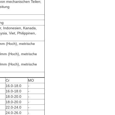
g von mechanischen Teilen;
eitung
ung
r, Indonesien, Kanada,
sia, Viet, Philippinen,
mm (Hoch), metrische
3mm (Hoch), metrische
8mm (Hoch), metrische
Cr
MO
16.0-18.0
-
16.0-18.0
-
18.0-20.0
-
18.0-20.0
-
22.0-24.0
-
24.0-26.0
-