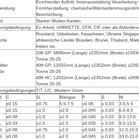
Errichtender Auftritt; Innenausstattung Verarbeitun
endung
Formherstellung; chemische/Wärmedämmungsrohrl
Beschichtung.
et
Starker Woden-Kasten
lungsbedingung
Ex-Arbeit, UHRKETTE, CFR, CIF oder als Anforder
Russland, Usbekistan, Kasachstan, Ukraine Singapu
orte
afrikanische Länder Brasilien, Brunei, Thailand, Malay
Indien etc.
20ft GP: 5898mm (Länge) x2352mm (Breite) x2393
Tonne 20-25
lter
40ft GP: 12032mm (Länge) x2352mm (Breite) x239
ße
Tonne 20-26
40ft HC: 12032mm (Länge) x2352mm (Breite) x269
Tonne 20-26
lungsbedingungen
T/T, L/C, Western Union
d
C
Si
Mangan
P
S
Ni
≤0.15
≤0.75
5.5-7.5
≤0.06
≤ 0,03
3.5-5.5
≤0.15
≤1.0
≤2.0
≤0.045
≤ 0,03
6.0-8.0
≤0.08
≤1.0
≤2.0
≤0.045
≤ 0,03
8.0-13.0
L
≤0.03
≤1.0
≤2.0
≤0.035
≤ 0,03
9.0-13.0
S
≤0.08
≤0.75
≤2.0
≤0.045
≤ 0,03
12.0-15.0
S
≤0.08
≤1.0
≤2.0
≤0.045
≤ 0,03
19.0-22.0