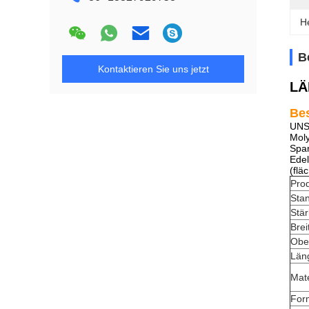
H
B
Kontaktieren Sie uns jetzt
L
Be
UNS
Moly
Span
Edel
(flä
Pro
Sta
Stä
Brei
Obe
Län
Mate
For