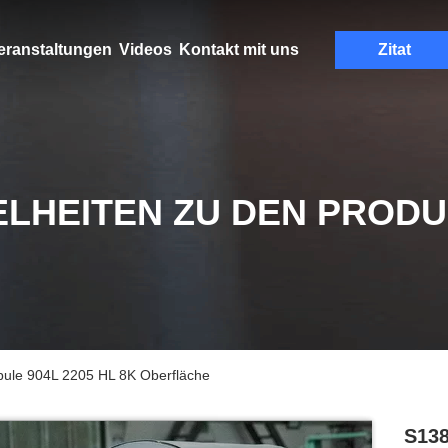
eranstaltungen
Videos
Kontakt mit uns
Zitat
ELHEITEN ZU DEN PROD
pule 904L 2205 HL 8K Oberfläche
S138