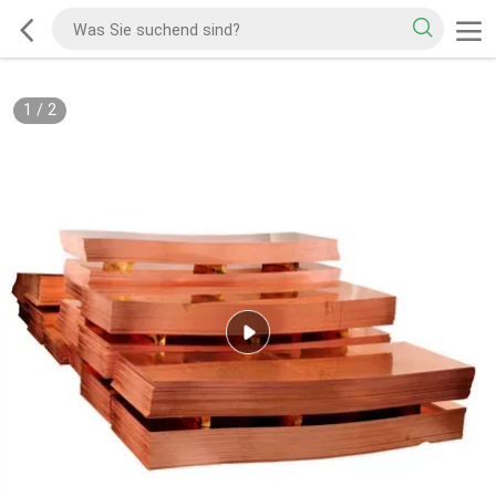
1
/
2