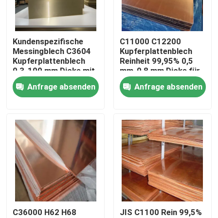
Über uns
Kundenspezifische
C11000 C12200
Messingblech C3604
Kupferplattenblech
Fabrik-Ausflug
Kupferplattenblech
Reinheit 99,95% 0,5
0,3-100 mm Dicke mit
mm-0,8 mm Dicke für
Schneiden, Schweißen
dekorative
Anfrage absenden
Anfrage absenden
Qualitätskontrolle
Anwendungen
Treten Sie mit uns in Verbindung
Nachrichten
Fälle
C36000 H62 H68
JIS C1100 Rein 99,5%
nahtloses Rohr SS