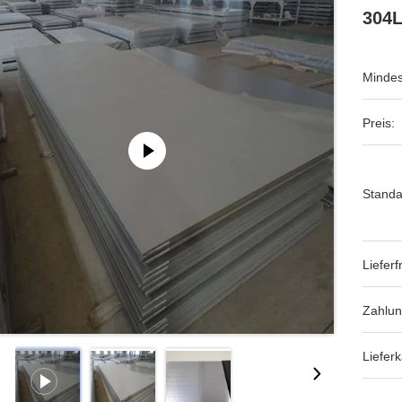
304L
Mindes
Preis:
Standa
Lieferfr
Zahlu
Lieferk