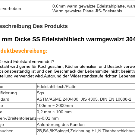
0.6mm warm gewalzte Edelstahlplatte
, 
war
ervorheben:
Warm gewalzte Platte JIS-Edelstahls
eschreibung Des Produkts
6 mm Dicke SS Edelstahlblech warmgewalzt 30
duktbeschreibung:
r wird Edelstahl verwendet?
stahl wird gerne für Kochgeschirr, Küchenutensilien und Besteck verwen
osionsbeständig ist und den Geschmack der Lebensmittel nicht beeinträ
tellung verwendet wird.Aufgrund der Widerstandsstufe richten Lebens
me
Edelstahlblech/Platte
ifizierung
Sgs
ndard
ASTM/ASME 240/480, JIS 4305, DIN EN 10088-2
te
100mm ~ 2000mm
ke
0,2 mm ~ 100 mm
en-/Breitentoleranz
+/-0,01 mm
ge
Anforderung des Kunden
tauchen
2B,BA,8KSpiegel,Zeichnung HL,N Titanbeschichtu