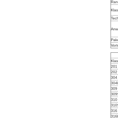
Ran
Kla
Tec
Anw
Pak
Vort
Kla
201
202
304
304
309
309
310
310
316
316