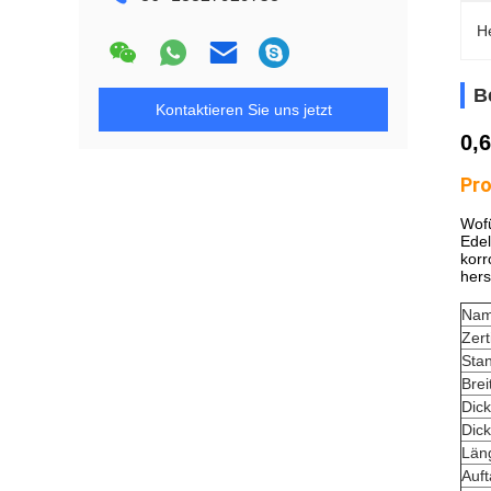
H
B
Kontaktieren Sie uns jetzt
0,
Pro
Wofü
Edel
korr
hers
Na
Zert
Sta
Brei
Dic
Dick
Län
Auf