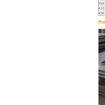
316
410
430
Pro