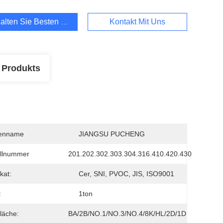
alten Sie Besten Preis
Kontakt Mit Uns
 Produkts
enname
JIANGSU PUCHENG
llnummer
201.202.302.303.304.316.410.420.430
ikat:
Cer, SNI, PVOC, JIS, ISO9001
:
1ton
läche:
BA/2B/NO.1/NO.3/NO.4/8K/HL/2D/1D