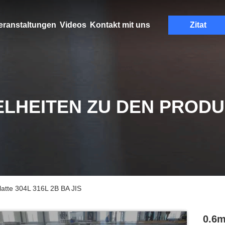
eranstaltungen
Videos
Kontakt mit uns
Zitat
ELHEITEN ZU DEN PROD
atte 304L 316L 2B BA JIS
0.6m