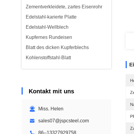
Zementverkleidete, zartes Eisenrohr
Edelstahl-karierte Platte
Edelstahl-Wellblech
Kupfernes Rundeisen
Blatt des dicken Kupferblechs
Kohlenstoffstahl-Blatt
E
He
Kontakt mit uns
Ze
N
Miss. Helen
P
sales07@jspcsteel.com
Z
86--13327929758