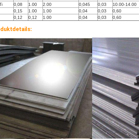
Ti
0,08
1.00
2.00
0,045
0,03
10.00-14.00
0,15
1.00
1.00
0,04
0,03
0,60
0,12
0,12
1.00
0,04
0,03
0,60
duktdetails: