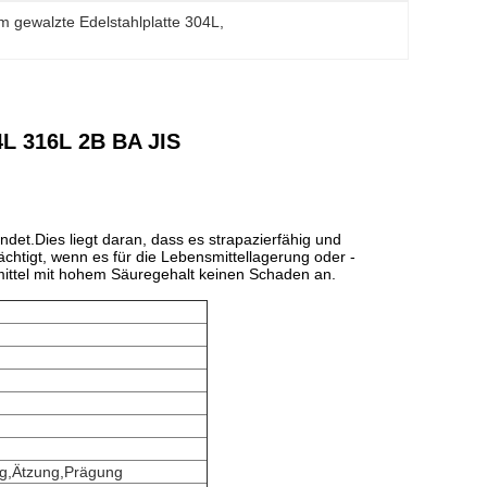
m gewalzte Edelstahlplatte 304L
, 
4L 316L 2B BA JIS
det.Dies liegt daran, dass es strapazierfähig und
chtigt, wenn es für die Lebensmittellagerung oder -
mittel mit hohem Säuregehalt keinen Schaden an.
ng,Ätzung,Prägung