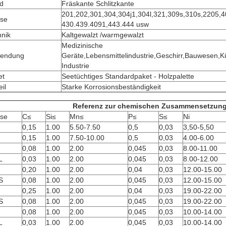
d
Fräskante Schlitzkante
201,202,301,304,304j1,304l,321,309s,310s,2205,40
sse
430.439.4091,443.444 usw
hnik
Kaltgewalzt /warmgewalzt
Medizinische
endung
Geräte,Lebensmittelindustrie,Geschirr,Bauwesen,
Industrie
et
Seetüchtiges Standardpaket - Holzpalette
eil
Starke Korrosionsbeständigkeit
Referenz zur chemischen Zusammensetzun
sse
C≤
Si≤
Mn≤
P≤
S≤
Ni
0,15
1.00
5.50-7.50
0,5
0,03
3,50-5,50
0,15
1.00
7.50-10.00
0,5
0,03
4.00-6.00
0,08
1.00
2.00
0,045
0,03
8.00-11.00
L
0,03
1.00
2.00
0,045
0,03
8.00-12.00
0,20
1.00
2.00
0,04
0,03
12.00-15.00
S
0,08
1.00
2.00
0,045
0,03
12.00-15.00
0,25
1.00
2.00
0,04
0,03
19.00-22.00
S
0,08
1.00
2.00
0,045
0,03
19.00-22.00
0,08
1.00
2.00
0,045
0,03
10.00-14.00
L
0,03
1.00
2.00
0,045
0,03
10.00-14.00