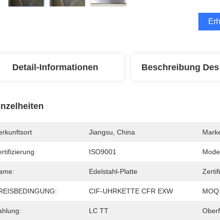
Erh
Detail-Informationen
Beschreibung Des
inzelheiten
rkunftsort
Jiangsu, China
Mark
rtifizierung
ISO9001
Mode
ame:
Edelstahl-Platte
Zertif
REISBEDINGUNG:
CIF-UHRKETTE CFR EXW
MOQ
ahlung:
LC TT
Oberf