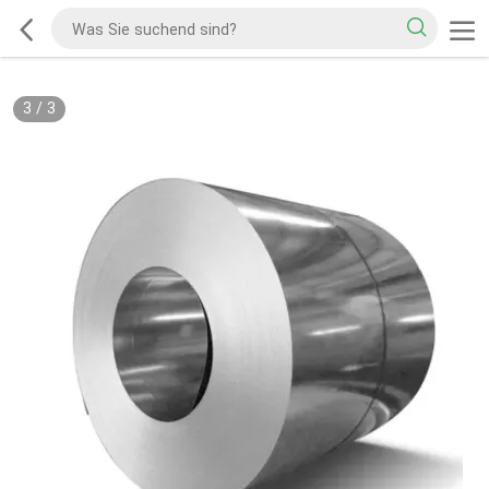
3
/
3