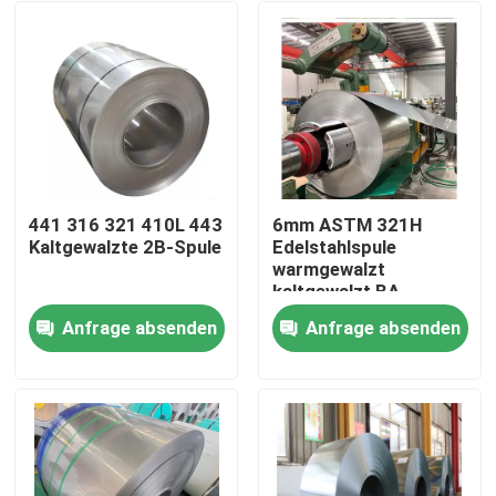
441 316 321 410L 443
6mm ASTM 321H
Kaltgewalzte 2B-Spule
Edelstahlspule
warmgewalzt
kaltgewalzt BA-
Oberfläche
Anfrage absenden
Anfrage absenden
Zuschnittservice
Haus
verfügbar
Produkte
Videos