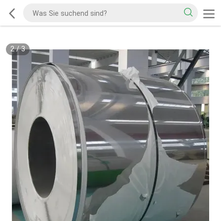
2
/
3