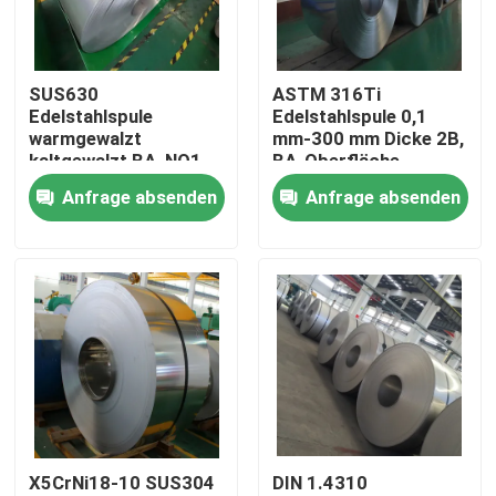
Über uns
SUS630
ASTM 316Ti
Edelstahlspule
Edelstahlspule 0,1
Fabrik-Ausflug
warmgewalzt
mm-300 mm Dicke 2B,
kaltgewalzt BA, NO1,
BA-Oberfläche,
NO4, 4K, 8K Finish für
lebensmittelecht,
Anfrage absenden
Anfrage absenden
Qualitätskontrolle
die
korrosionsbeständig
Maschinenherstellung
Treten Sie mit uns in Verbindung
Nachrichten
Fälle
X5CrNi18-10 SUS304
DIN 1.4310
nahtloses Rohr SS