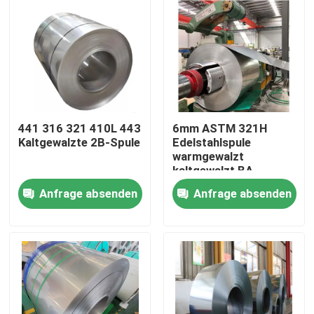
441 316 321 410L 443
6mm ASTM 321H
Kaltgewalzte 2B-Spule
Edelstahlspule
warmgewalzt
kaltgewalzt BA-
Oberfläche
Anfrage absenden
Anfrage absenden
Zuschnittservice
verfügbar
Haus
Produkte
Videos