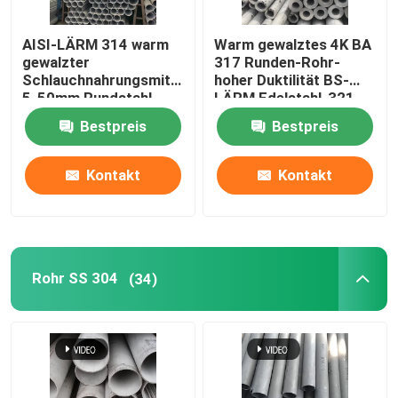
Kupfernes Rundeisen
AISI-LÄRM 314 warm
Warm gewalztes 4K BA
gewalzter
317 Runden-Rohr-
Schlauchnahrungsmittelgrad
hoher Duktilität BS-
Blatt des dicken Kupferblechs
5-50mm Rundstahl-
LÄRM Edelstahl-321
316
Bestpreis
Bestpreis
Kohlenstoffstahl-Blatt
Kontakt
Kontakt
Rohr SS 304
(34)