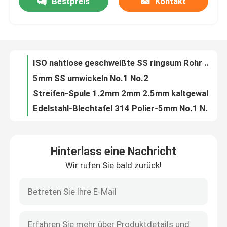
Bestpreis
Kontakt
GB 409 410 Oxidation der Edelstahl-Blechtafel-1800mm widerstehenden HL CER-SNI
0.6mm warm gewalztes Edelstahl-Platte 304L 316L 2B BA JIS
Über uns
Edelstahl-Streifen 201 ASTM 2B 304 316 321 410 430 202 2205 Breite 5mm 7mm
BA 2B Spule des Edelstahls
Fabrik-Ausflug
ISO nahtlose geschweißte SS ringsum Rohr nicht ätzendes ERW 201 316 430
5mm SS umwickeln No.1 No.2
Qualitätskontrolle
Streifen-Spule 1.2mm 2mm 2.5mm kaltgewalztes SS304 SUS304 NO.4 SS
Edelstahl-Blechtafel 314 Polier-5mm No.1 No.2 ASTM ASIS 316
316 316L SUS 304 Edelstahl-Platten-Blatt BA/2B/NO.1 0.25-60.0mm
Treten Sie mit uns in Verbindung
Streift warm gewalztes Edelstahl-Metall No.1 8K en 1,4372 1,4373 1,4319 für den Innen Aufzug ab
Hinterlass eine Nachricht
317 321 Edelstahl-Blechtafel 2B LÄRM BA-ASTM Hitzebeständigkeit 2000mm
Nachrichten
Wir rufen Sie bald zurück!
Edelstahl-Streifen JIS SUS202 SUS314L SUS316L des Spiegel-201
Edelstahl-Blechtafel 310s 309s
Fälle
Dekorative SS runden die Rohr-Rechteck-Rohr-Oxidation, die SS 301 304N widersteht
rundes Rohr 310S 316ti 347H 310moln 1,4835 304L 316L 316ln SS 1,4845 1,4404 1,4301 1,4571
nahtloses Rohr SS