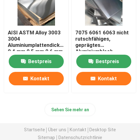
AISI ASTM Alloy 3003
7075 6061 6063 nicht
3004
rutschfähiges,
Aluminiumplattendicke
geprägtes
0,4 mm 0,5 mm 0,6 mm
Aluminiumblech,
Plattenlegiertes Metall
Bestpreis
Bestpreis
Kontakt
Kontakt
Sehen Sie mehr an
Startseite
Über uns
Kontakt
Desktop Site
Sitemap
Datenschutzrichtlinie