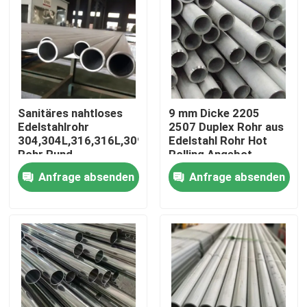
Über uns
Fabrik-Ausflug
Sanitäres nahtloses
9 mm Dicke 2205
Qualitätskontrolle
Edelstahlrohr
2507 Duplex Rohr aus
304,304L,316,316L,309S,310S
Edelstahl Rohr Hot
Rohr Rund
Rolling Angebot
geschweißte Rohre
Schweiß
Treten Sie mit uns in Verbindung
Anfrage absenden
Anfrage absenden
Schneidedienstleistungen
Nachrichten
Fälle
nahtloses Rohr SS