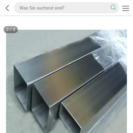
3
/
3