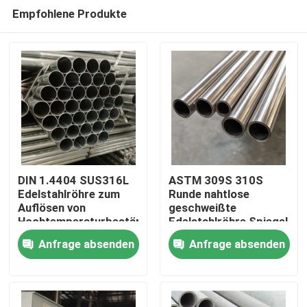
Empfohlene Produkte
DIN 1.4404 SUS316L
ASTM 309S 310S
Edelstahlröhre zum
Runde nahtlose
Auflösen von
geschweißte
Haus
Hochtemperaturbeständigkeit
Edelstahlröhre Spiegel
für mechanische
Finish poliert
Anfrage absenden
Anfrage absenden
Instrumente
Ästhetische
Produkte
Anziehungskraft
Videos