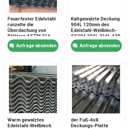
Über uns
Feuerfester Edelstahl
Kaltgewalzte Deckung
runzelte die
904L 120mm des
Überdachung von
Edelstahl-Wellblech-
Fabrik-Ausflug
Blättern ASTM 316
SS304 304L 316L 430
317
Anfrage absenden
Anfrage absenden
Qualitätskontrolle
Treten Sie mit uns in Verbindung
Nachrichten
Fälle
Warm gewalztes
der Fuß-4x8
Edelstahl-Wellblech
Deckungs-Platte
nahtloses Rohr SS