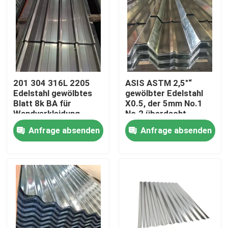
201 304 316L 2205
ASIS ASTM 2,5"“
Edelstahl gewölbtes
gewölbter Edelstahl
Blatt 8k BA für
X0.5, der 5mm No.1
Wandverkleidung
No.2 überdacht
Anfrage absenden
Anfrage absenden
Haus
Produkte
Videos