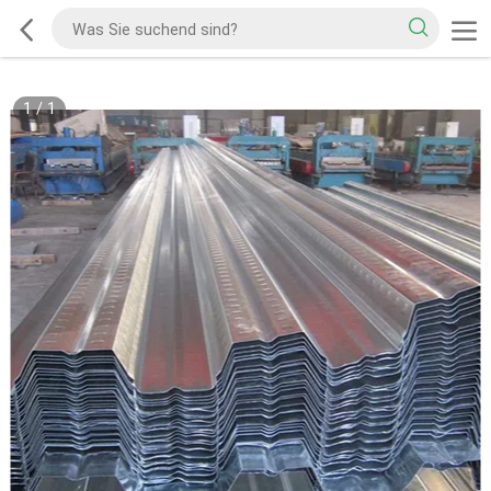
1
/
1